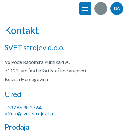
BA
Kontakt
SVET strojev d.o.o.
Vojvode Radomira Putnika 49C
71123 Istočna Ilidža (Istočno Sarajevo)
Bosna i Hercegovina
Ured
+387 66 98 37 64
office@svet-strojev.ba
Prodaja