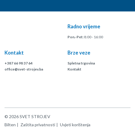
Radno vrijeme
Pon.-Pet:
8:00 - 16:00
Kontakt
Brze veze
+387 66 98 37 64
Spletna trgovina
office@svet-strojev.ba
Kontakt
© 2026 SVET STROJEV
Bilten
Zaštita privatnosti
Uvjeti korištenja