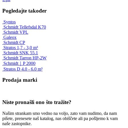
Pogledajte također
Syntos
Schmidt Tellefsdal K70
Schmidt VPL
Galeox
Schmidt CP
Stratos 1,7 - 3,0 m³
Schmidt SNK 55.1
Schmidt Tarron HP-2W
Schmidt｜P 2000
Stratos D 4.0 - 6.0 m³
Prodaja
marki
Niste pronašli ono što tražite?
Našim strankam smo vedno na voljo, zato vam nudimo, da nam
pišete, prenesete naš katalog, nas obiščete ali pa pošljemo k vam
naše zastopnike.