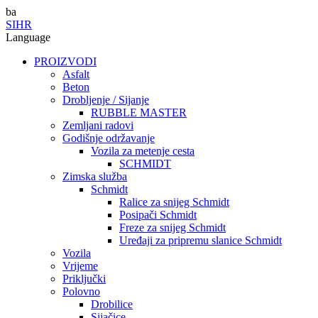
ba
SI
HR
Language
PROIZVODI
Asfalt
Beton
Drobljenje / Sijanje
RUBBLE MASTER
Zemljani radovi
Godišnje održavanje
Vozila za metenje cesta
SCHMIDT
Zimska služba
Schmidt
Ralice za snijeg Schmidt
Posipači Schmidt
Freze za snijeg Schmidt
Uređaji za pripremu slanice Schmidt
Vozila
Vrijeme
Priključki
Polovno
Drobilice
Sijačice