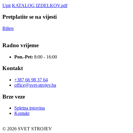
Upit
KATALOG IZDELKOV.pdf
Pretplatite se na vijesti
Bilten
Radno vrijeme
Pon.-Pet:
8:00 - 16:00
Kontakt
+387 66 98 37 64
office@svet-strojev.ba
Brze veze
Spletna trgovina
Kontakt
© 2026 SVET STROJEV