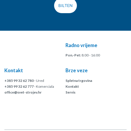
BILTEN
Radno vrijeme
Pon.-Pet:
8:00 - 16:00
Kontakt
Brze veze
+385 99 32 62 780
- Ured
Spletna trgovina
+385 99 32 62 777
- Komerciala
Kontakt
office@svet-strojev.hr
Servis