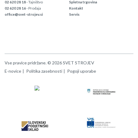
02 620 28 18
- Tajništvo
Spletna trgovina
02 620 28 16
- Prodaja
Kontakt
office@svet-strojev.si
Servis
Vse pravice pridržane. © 2026 SVET STROJEV
E-novice
Politika zasebnosti
Pogoji uporabe