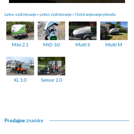
Letno vzdrževanje
»
Letno vzdrževanje
»
Odstranjevanje plevela
Mini 2.1
MiD 3.0
Multi S
Multi M
XL 1.0
Sensor 2.0
Prodajne
znamke