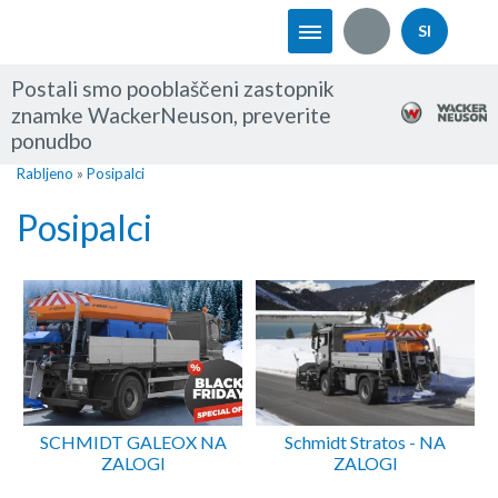
SI
Postali smo pooblaščeni zastopnik
znamke WackerNeuson, preverite
ponudbo
Rabljeno
»
Posipalci
Posipalci
SCHMIDT GALEOX NA
Schmidt Stratos - NA
ZALOGI
ZALOGI