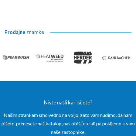
Prodajne
znamke
Niste našli kar iščete?
Našim strankam smo vedno na voljo, zato vam nudimo, da nam
pišete, prenesete naš katalog, nas obiščete ali pa pošljemo k vam
naše zastopnike.