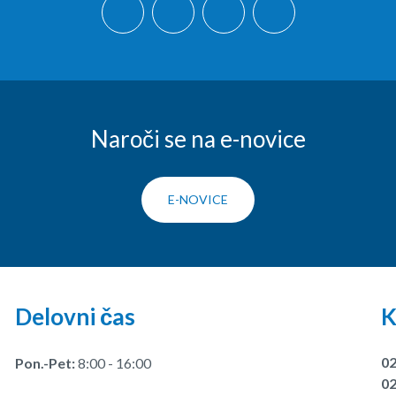
Naroči se na e-novice
E-NOVICE
Delovni čas
K
02
Pon.-Pet:
8:00 - 16:00
02