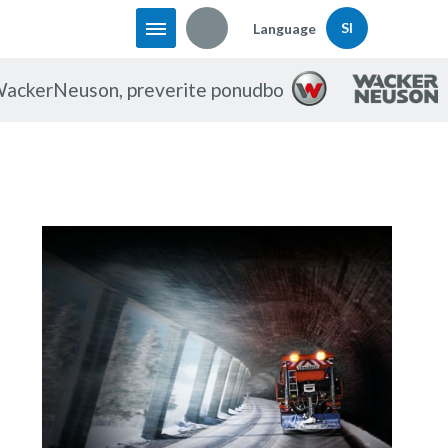
SI
Language
 WackerNeuson, preverite ponudbo