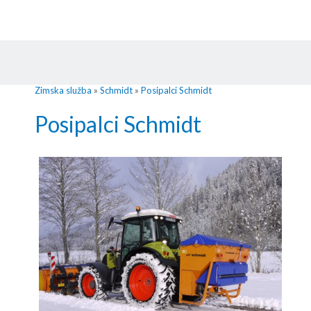
Zimska služba
»
Schmidt
»
Posipalci Schmidt
Posipalci Schmidt