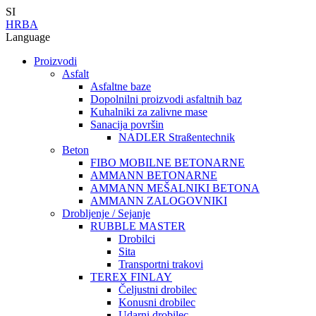
SI
HR
BA
Language
Proizvodi
Asfalt
Asfaltne baze
Dopolnilni proizvodi asfaltnih baz
Kuhalniki za zalivne mase
Sanacija površin
NADLER Straßentechnik
Beton
FIBO MOBILNE BETONARNE
AMMANN BETONARNE
AMMANN MEŠALNIKI BETONA
AMMANN ZALOGOVNIKI
Drobljenje / Sejanje
RUBBLE MASTER
Drobilci
Sita
Transportni trakovi
TEREX FINLAY
Čeljustni drobilec
Konusni drobilec
Udarni drobilec