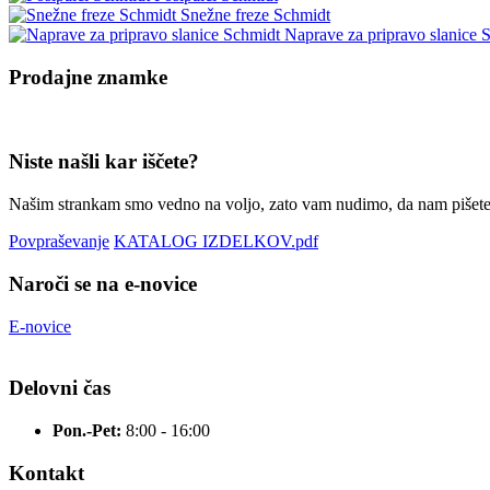
Snežne freze Schmidt
Naprave za pripravo slanice 
Prodajne
znamke
Niste našli kar iščete?
Našim strankam smo vedno na voljo, zato vam nudimo, da nam pišete, 
Povpraševanje
KATALOG IZDELKOV.pdf
Naroči se na e-novice
E-novice
Delovni čas
Pon.-Pet:
8:00 - 16:00
Kontakt