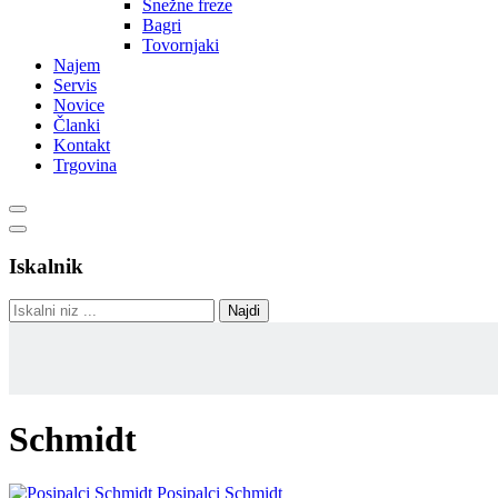
Snežne freze
Bagri
Tovornjaki
Najem
Servis
Novice
Članki
Kontakt
Trgovina
Iskalnik
Schmidt
Posipalci Schmidt