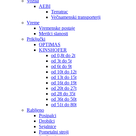
Vozila
AEBI
Terratrac
Večnamenski transporterji
Vreme
Vremenske postaje
Merilci slanosti
Priključki
OPTIMAS
KINSHOFER
od 0,8t do 2t
od 3t do 5t
od 6t do 9t
od 10t do 12t
od 13t do 15t
od 16t do 19t
od 20t do 27t
od 28 do 35t
od 36t do 50t
od 51t do 80t
Rabljeno
Posipalci
Drobilci
Sejalnice
Pometalni stroji