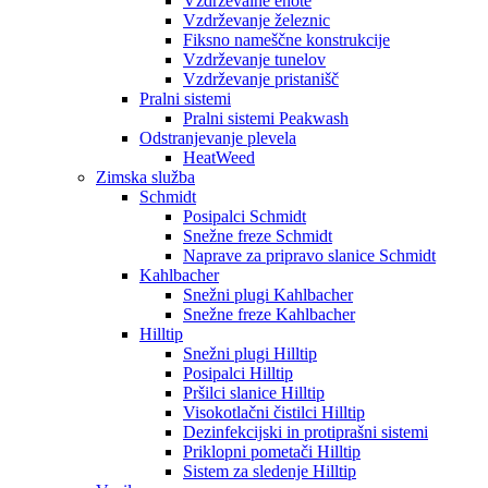
Vzdrževalne enote
Vzdrževanje železnic
Fiksno nameščne konstrukcije
Vzdrževanje tunelov
Vzdrževanje pristanišč
Pralni sistemi
Pralni sistemi Peakwash
Odstranjevanje plevela
HeatWeed
Zimska služba
Schmidt
Posipalci Schmidt
Snežne freze Schmidt
Naprave za pripravo slanice Schmidt
Kahlbacher
Snežni plugi Kahlbacher
Snežne freze Kahlbacher
Hilltip
Snežni plugi Hilltip
Posipalci Hilltip
Pršilci slanice Hilltip
Visokotlačni čistilci Hilltip
Dezinfekcijski in protiprašni sistemi
Priklopni pometači Hilltip
Sistem za sledenje Hilltip