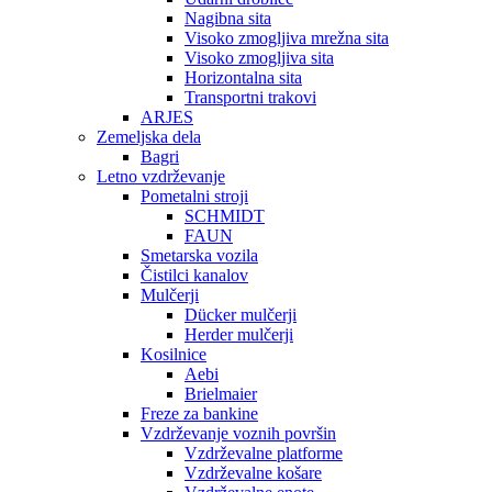
Nagibna sita
Visoko zmogljiva mrežna sita
Visoko zmogljiva sita
Horizontalna sita
Transportni trakovi
ARJES
Zemeljska dela
Bagri
Letno vzdrževanje
Pometalni stroji
SCHMIDT
FAUN
Smetarska vozila
Čistilci kanalov
Mulčerji
Dücker mulčerji
Herder mulčerji
Kosilnice
Aebi
Brielmaier
Freze za bankine
Vzdrževanje voznih površin
Vzdrževalne platforme
Vzdrževalne košare